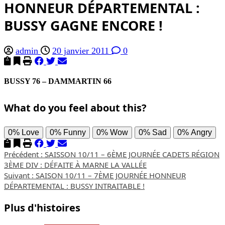
HONNEUR DÉPARTEMENTAL :
BUSSY GAGNE ENCORE !
admin
20 janvier 2011
0
BUSSY 76 – DAMMARTIN 66
What do you feel about this?
0%
Love
0%
Funny
0%
Wow
0%
Sad
0%
Angry
Navigation
Précédent :
SAISSON 10/11 – 6ÈME JOURNÉE CADETS RÉGION
3ÈME DIV : DÉFAITE À MARNE LA VALLÉE
d’article
Suivant :
SAISON 10/11 – 7ÈME JOURNÉE HONNEUR
DÉPARTEMENTAL : BUSSY INTRAITABLE !
Plus d'histoires