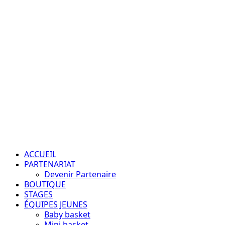
Aller
au
contenu
Passion – Éducation – Résultats
Menu
principal
ACCUEIL
PARTENARIAT
Devenir Partenaire
BOUTIQUE
STAGES
ÉQUIPES JEUNES
Baby basket
Mini basket