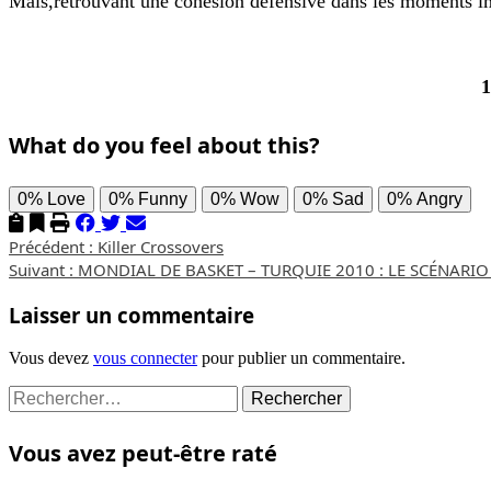
Mais,retrouvant une cohésion défensive dans les moments imp
1
What do you feel about this?
0%
Love
0%
Funny
0%
Wow
0%
Sad
0%
Angry
Précédent :
Killer Crossovers
Suivant :
MONDIAL DE BASKET – TURQUIE 2010 : LE SCÉNARI
Laisser un commentaire
Vous devez
vous connecter
pour publier un commentaire.
Vous avez peut-être raté