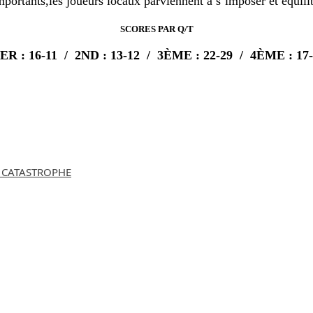
ortants,les joueurs locaux parviennent à s’imposer et équili
SCORES PAR Q/T
ER : 16-11 / 2ND : 13-12 / 3ÈME : 22-29 / 4ÈME : 17
O CATASTROPHE