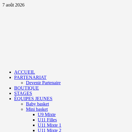
Aller
7 août 2026
au
contenu
Primary
Menu
ACCUEIL
PARTENARIAT
Devenir Partenaire
BOUTIQUE
STAGES
ÉQUIPES JEUNES
Baby basket
Mini basket
U9 Mixte
U11 Filles
U11 Mixte 1
U11 Mixte 2