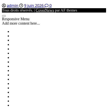
admin
9 juin 2026
0
Tous droits réservés.
|
CoverNews
par AF themes
Responsive Menu
Add more content here...