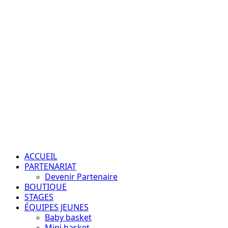
Aller
au
contenu
Passion – Éducation – Résultats
Menu
principal
ACCUEIL
PARTENARIAT
Devenir Partenaire
BOUTIQUE
STAGES
ÉQUIPES JEUNES
Baby basket
Mini basket