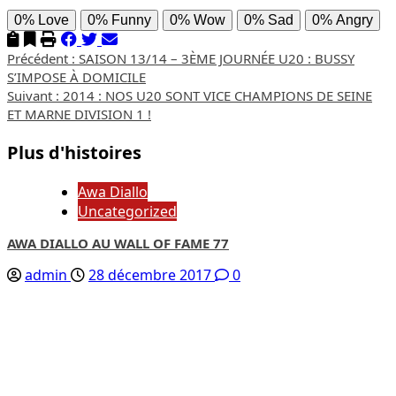
0%
Love
0%
Funny
0%
Wow
0%
Sad
0%
Angry
Navigation
Précédent :
SAISON 13/14 – 3ÈME JOURNÉE U20 : BUSSY
S’IMPOSE À DOMICILE
d’article
Suivant :
2014 : NOS U20 SONT VICE CHAMPIONS DE SEINE
ET MARNE DIVISION 1 !
Plus d'histoires
Awa Diallo
Uncategorized
AWA DIALLO AU WALL OF FAME 77
admin
28 décembre 2017
0