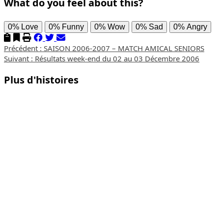
What do you feel about this?
0%
Love
0%
Funny
0%
Wow
0%
Sad
0%
Angry
Navigation
Précédent :
SAISON 2006-2007 – MATCH AMICAL SENIORS
Suivant :
Résultats week-end du 02 au 03 Décembre 2006
d’article
Plus d'histoires