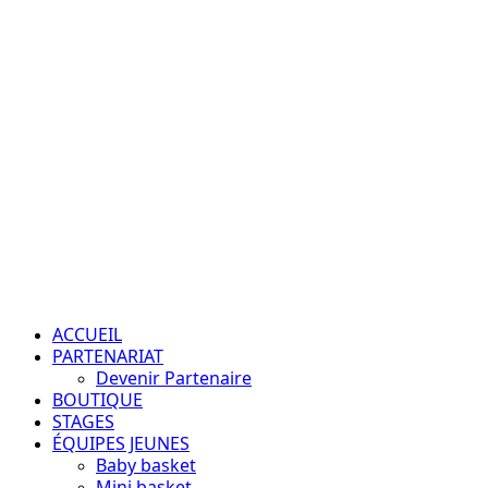
Aller
au
contenu
Passion – Éducation – Résultats
Menu
principal
ACCUEIL
PARTENARIAT
Devenir Partenaire
BOUTIQUE
STAGES
ÉQUIPES JEUNES
Baby basket
Mini basket