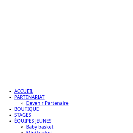
Aller
au
contenu
Passion – Éducation – Résultats
Menu
principal
ACCUEIL
PARTENARIAT
Devenir Partenaire
BOUTIQUE
STAGES
ÉQUIPES JEUNES
Baby basket
Mini basket