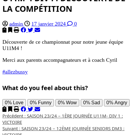
LA COMPÉTITION
admin
17 janvier 2024
0
Découverte de ce championnat pour notre jeune équipe
U11M4 !
Merci aux parents accompagnateurs et à coach Cyril
#allezbussy
What do you feel about this?
0%
Love
0%
Funny
0%
Wow
0%
Sad
0%
Angry
Navigation
Précédent :
SAISON 23/24 – 1ÈRE JOURNÉE U11M- DIV 1 :
VICTOIRE
d’article
Suivant :
SAISON 23/24 – 12ÈME JOURNÉE SENIORS DM3 :
VICTOIRE