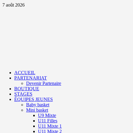
Aller
7 août 2026
au
contenu
Primary
Menu
ACCUEIL
PARTENARIAT
Devenir Partenaire
BOUTIQUE
STAGES
ÉQUIPES JEUNES
Baby basket
Mini basket
U9 Mixte
U11 Filles
U11 Mixte 1
U11 Mixte 2