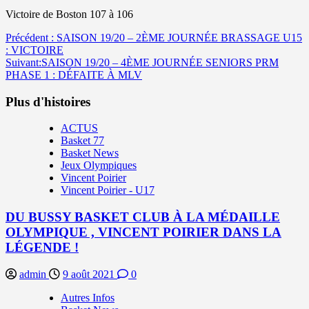
Victoire de Boston 107 à 106
Navigation
Précédent :
SAISON 19/20 – 2ÈME JOURNÉE BRASSAGE U15
: VICTOIRE
d’article
Suivant:
SAISON 19/20 – 4ÈME JOURNÉE SENIORS PRM
PHASE 1 : DÉFAITE À MLV
Plus d'histoires
ACTUS
Basket 77
Basket News
Jeux Olympiques
Vincent Poirier
Vincent Poirier - U17
DU BUSSY BASKET CLUB À LA MÉDAILLE
OLYMPIQUE , VINCENT POIRIER DANS LA
LÉGENDE !
admin
9 août 2021
0
Autres Infos