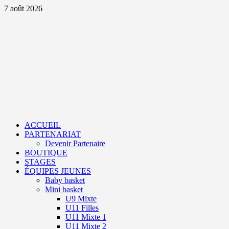
Aller
7 août 2026
au
contenu
Primary
Menu
ACCUEIL
PARTENARIAT
Devenir Partenaire
BOUTIQUE
STAGES
ÉQUIPES JEUNES
Baby basket
Mini basket
U9 Mixte
U11 Filles
U11 Mixte 1
U11 Mixte 2