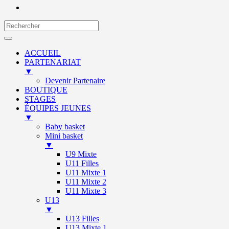
ACCUEIL
PARTENARIAT
▼
Devenir Partenaire
BOUTIQUE
STAGES
ÉQUIPES JEUNES
▼
Baby basket
Mini basket
▼
U9 Mixte
U11 Filles
U11 Mixte 1
U11 Mixte 2
U11 Mixte 3
U13
▼
U13 Filles
U13 Mixte 1