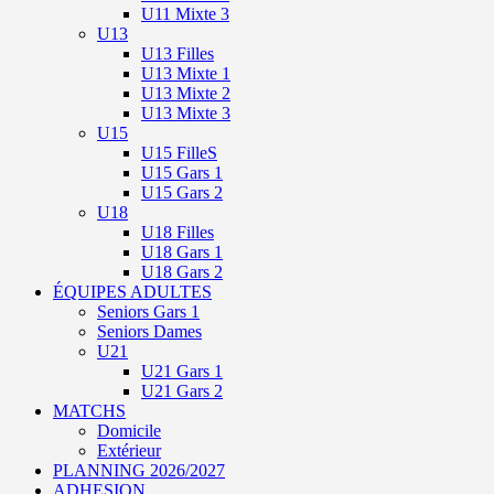
U11 Mixte 3
U13
U13 Filles
U13 Mixte 1
U13 Mixte 2
U13 Mixte 3
U15
U15 FilleS
U15 Gars 1
U15 Gars 2
U18
U18 Filles
U18 Gars 1
U18 Gars 2
ÉQUIPES ADULTES
Seniors Gars 1
Seniors Dames
U21
U21 Gars 1
U21 Gars 2
MATCHS
Domicile
Extérieur
PLANNING 2026/2027
ADHESION