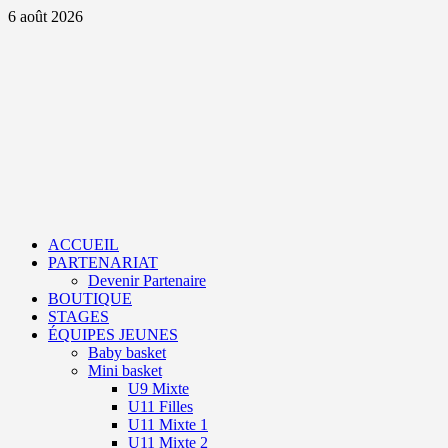
Aller
6 août 2026
au
contenu
Primary
Menu
ACCUEIL
PARTENARIAT
Devenir Partenaire
BOUTIQUE
STAGES
ÉQUIPES JEUNES
Baby basket
Mini basket
U9 Mixte
U11 Filles
U11 Mixte 1
U11 Mixte 2