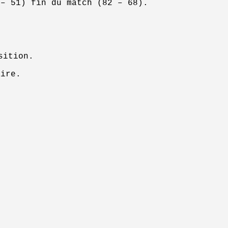
 – 51) fin du match (82 – 68).
sition.
aire.