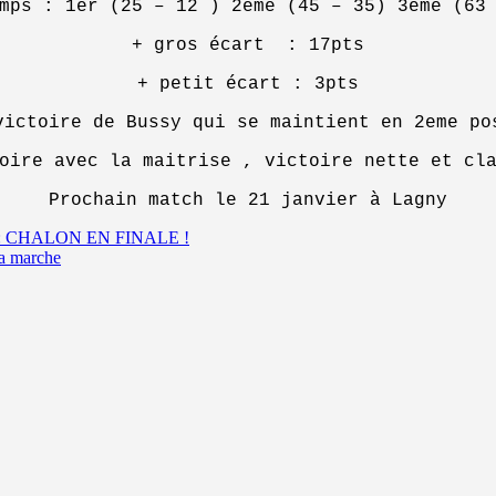
mps : 1er (25 – 12 ) 2eme (45 – 35) 3eme (63
+ gros écart : 17pts
+ petit écart : 3pts
victoire de Bussy qui se maintient en 2eme po
oire avec la maitrise , victoire nette et cl
Prochain match le 21 janvier à Lagny
 CHALON EN FINALE !
la marche