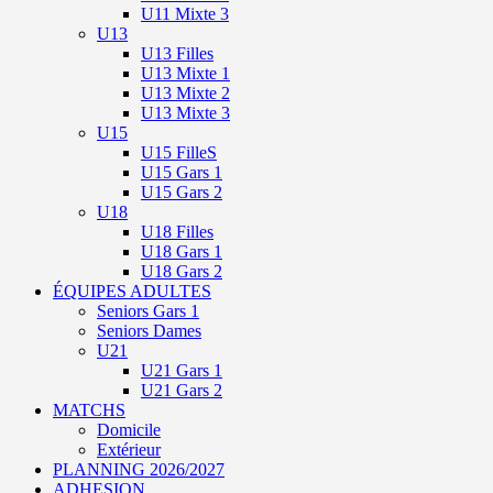
U11 Mixte 3
U13
U13 Filles
U13 Mixte 1
U13 Mixte 2
U13 Mixte 3
U15
U15 FilleS
U15 Gars 1
U15 Gars 2
U18
U18 Filles
U18 Gars 1
U18 Gars 2
ÉQUIPES ADULTES
Seniors Gars 1
Seniors Dames
U21
U21 Gars 1
U21 Gars 2
MATCHS
Domicile
Extérieur
PLANNING 2026/2027
ADHESION