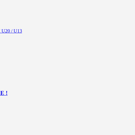
U20 / U13
E !