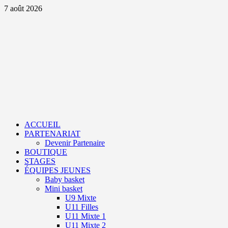
Aller
7 août 2026
au
contenu
Primary
Menu
ACCUEIL
PARTENARIAT
Devenir Partenaire
BOUTIQUE
STAGES
ÉQUIPES JEUNES
Baby basket
Mini basket
U9 Mixte
U11 Filles
U11 Mixte 1
U11 Mixte 2