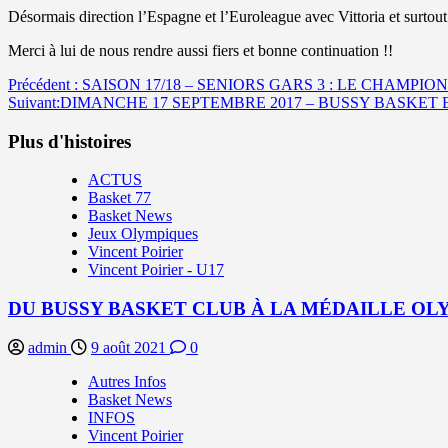
Désormais direction l’Espagne et l’Euroleague avec Vittoria et surt
Merci à lui de nous rendre aussi fiers et bonne continuation !!
Navigation
Précédent :
SAISON 17/18 – SENIORS GARS 3 : LE CHAMPI
Suivant:
DIMANCHE 17 SEPTEMBRE 2017 – BUSSY BASKET E
d’article
Plus d'histoires
ACTUS
Basket 77
Basket News
Jeux Olympiques
Vincent Poirier
Vincent Poirier - U17
DU BUSSY BASKET CLUB À LA MÉDAILLE OLY
admin
9 août 2021
0
Autres Infos
Basket News
INFOS
Vincent Poirier