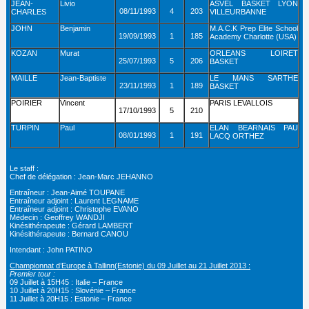
JEAN-
Livio
ASVEL BASKET LYON
08/11/1993
4
203
CHARLES
VILLEURBANNE
JOHN
Benjamin
M.A.C.K Prep Elite School
19/09/1993
1
185
Academy Charlotte (USA)
KOZAN
Murat
ORLEANS LOIRET
25/07/1993
5
206
BASKET
MAILLE
Jean-Baptiste
LE MANS SARTHE
23/11/1993
1
189
BASKET
POIRIER
Vincent
PARIS LEVALLOIS
17/10/1993
5
210
TURPIN
Paul
ELAN BEARNAIS PAU
08/01/1993
1
191
LACQ ORTHEZ
Le staff :
Chef de délégation : Jean-Marc JEHANNO
Entraîneur : Jean-Aimé TOUPANE
Entraîneur adjoint : Laurent LEGNAME
Entraîneur adjoint : Christophe EVANO
Médecin : Geoffrey WANDJI
Kinésithérapeute : Gérard LAMBERT
Kinésithérapeute : Bernard CANOU
Intendant : John PATINO
Championnat d’Europe à Tallinn(Estonie) du 09 Juillet au 21 Juillet 2013 :
Premier tour :
09 Juillet à 15H45 : Italie – France
10 Juillet à 20H15 : Slovénie – France
11 Juillet à 20H15 : Estonie – France