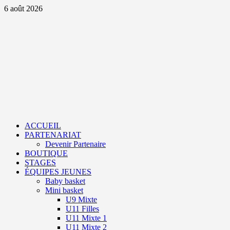
Aller
6 août 2026
au
contenu
Primary
Menu
ACCUEIL
PARTENARIAT
Devenir Partenaire
BOUTIQUE
STAGES
ÉQUIPES JEUNES
Baby basket
Mini basket
U9 Mixte
U11 Filles
U11 Mixte 1
U11 Mixte 2