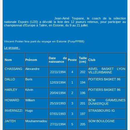
Jean-Aimé Toupane, le coach de la sélection
nationale Espoirs (U20) a dévoilé la liste des 12 joueurs retenus, pour participer au
championnat d’Europe à Talinn, en Estonie, du 9 au 21 juillet.
Vincent Poirier fera parti du voyage en Estonie (Fusy/FFBB)
Le groupe :
Date de
Taille
Nom
Prénom
Poste
Club
naissance
(cm)
CHASSANG
Alexandre
ASVEL BASKET LYON
22/11/1994
4
202
VILLEURBANNE
DALLO
Boris
POITIERS BASKET 86
12/03/1994
1
194
HARLEY
Kévin
POITIERS BASKET 86
20/04/1994
2
196
HOWARD
William
BCM GRAVELINES
25/10/1993
3
201
DUNKERQUE
INVERNIZZI
Hugo
STRASBOURG IG
07/01/1993
3
197
JAITEH
Mouhammadou
SOM BOULOGNE
27/11/1994
5
205