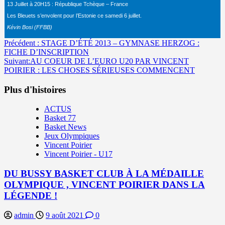
13 Juillet à 20H15 : République Tchèque – France
Les Bleuets s’envolent pour l’Estonie ce samedi 6 juillet.
Kévin Bosi (FFBB)
Navigation
Précédent :
STAGE D’ÉTÉ 2013 – GYMNASE HERZOG :
FICHE D’INSCRIPTION
d’article
Suivant:
AU COEUR DE L’EURO U20 PAR VINCENT
POIRIER : LES CHOSES SÉRIEUSES COMMENCENT
Plus d'histoires
ACTUS
Basket 77
Basket News
Jeux Olympiques
Vincent Poirier
Vincent Poirier - U17
DU BUSSY BASKET CLUB À LA MÉDAILLE
OLYMPIQUE , VINCENT POIRIER DANS LA
LÉGENDE !
admin
9 août 2021
0