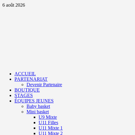
Aller
6 août 2026
au
contenu
Primary
Menu
ACCUEIL
PARTENARIAT
Devenir Partenaire
BOUTIQUE
STAGES
ÉQUIPES JEUNES
Baby basket
Mini basket
U9 Mixte
U11 Filles
U11 Mixte 1
U11 Mixte 2