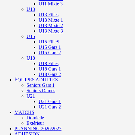
U11 Mixte 3
U13
U13 Filles
U13 Mixte 1
U13 Mixte 2
U13 Mixte 3
U15
U15 FilleS
U15 Gars 1
U15 Gars 2
U18
U18 Filles
U18 Gars 1
U18 Gars 2
ÉQUIPES ADULTES
Seniors Gars 1
Seniors Dames
U21
U21 Gars 1
U21 Gars 2
MATCHS
Domicile
Extérieur
PLANNING 2026/2027
ADHESION