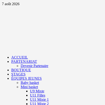
Aller
7 août 2026
au
contenu
Primary
Menu
ACCUEIL
PARTENARIAT
Devenir Partenaire
BOUTIQUE
STAGES
ÉQUIPES JEUNES
Baby basket
Mini basket
U9 Mixte
U11 Filles
U11 Mixte 1
U11 Mixte 2