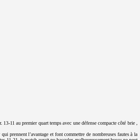
er. 13-11 au premier quart temps avec une défense compacte côté brie ,
sy qui prennent l’avantage et font commettre de nombreuses fautes à la
fautes 11-21, le match aurait pu basculer, malheureusement bussy ne peut