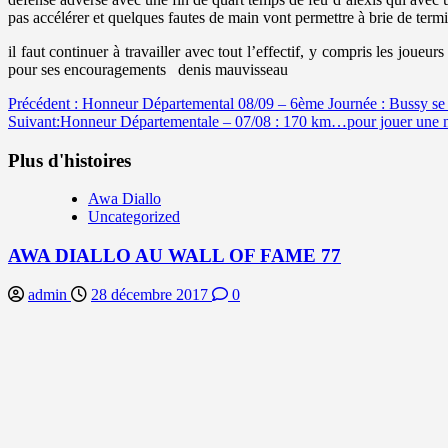
pas accélérer et quelques fautes de main vont permettre à brie de term
il faut continuer à travailler avec tout l’effectif, y compris les jo
pour ses encouragements denis mauvisseau
Navigation
Précédent :
Honneur Départemental 08/09 – 6ème Journée : Bussy se 
Suivant:
Honneur Départementale – 07/08 : 170 km…pour jouer une m
d’article
Plus d'histoires
Awa Diallo
Uncategorized
AWA DIALLO AU WALL OF FAME 77
admin
28 décembre 2017
0