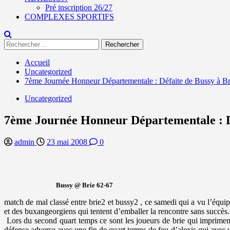
Pré inscription 26/27
COMPLEXES SPORTIFS
Rechercher :
Accueil
Uncategorized
7ème Journée Honneur Départementale : Défaite de Bussy à Br
Uncategorized
7ème Journée Honneur Départementale : Dé
admin
23 mai 2008
0
Bussy @ Brie 62-67
match de mal classé entre brie2 et bussy2 , ce samedi qui a vu l’équi
et des buxangeorgiens qui tentent d’emballer la rencontre sans succès.
Lors du second quart temps ce sont les joueurs de brie qui impriment 
défense adverse avec une fin de quart temps de feu d’alexis qui avec un