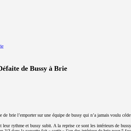
ie
faite de Bussy à Brie
pe de brie l’emporter sur une équipe de bussy qui n’a jamais voulu céd
leur rythme et bussy subit. A la reprise ce sont les intérieurs de bus
 3/3 dans la raquette fait « sortir » l’un des intérieur de brie pour 5 