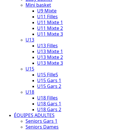
Mini basket
U9 Mixte
U11 Filles
U11 Mixte 1
U11 Mixte 2
U11 Mixte 3
U13
U13 Filles
U13 Mixte 1
U13 Mixte 2
U13 Mixte 3
U15
U15 FilleS
U15 Gars 1
U15 Gars 2
U18
U18 Filles
U18 Gars 1
U18 Gars 2
ÉQUIPES ADULTES
Seniors Gars 1
Seniors Dames