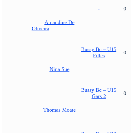
-
0
Amandine De
Oliveira
Bussy Bc – U15
0
Filles
Nina Sue
Bussy Bc – U15
0
Gars 2
Thomas Moate