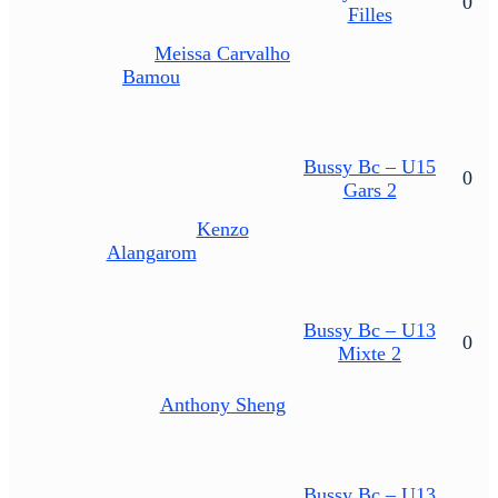
0
Filles
Meissa Carvalho
Bamou
Bussy Bc – U15
0
Gars 2
Kenzo
Alangarom
Bussy Bc – U13
0
Mixte 2
Anthony Sheng
Bussy Bc – U13