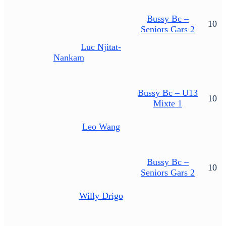
Bussy Bc –
10
Seniors Gars 2
Luc Njitat-
Nankam
Bussy Bc – U13
10
Mixte 1
Leo Wang
Bussy Bc –
10
Seniors Gars 2
Willy Drigo