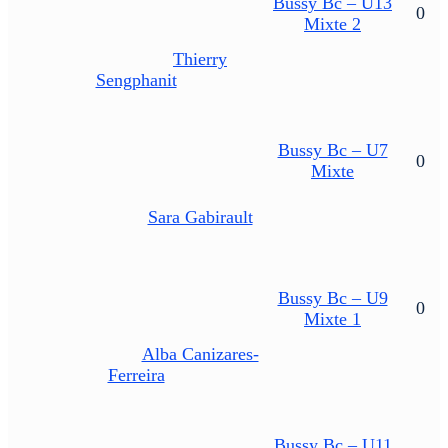
Bussy Bc – U13
0
Mixte 2
Thierry
Sengphanit
Bussy Bc – U7
0
Mixte
Sara Gabirault
Bussy Bc – U9
0
Mixte 1
Alba Canizares-
Ferreira
Bussy Bc – U11