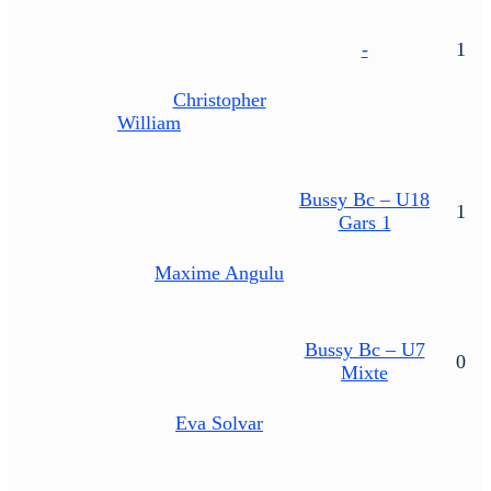
-
1
Christopher
William
Bussy Bc – U18
1
Gars 1
Maxime Angulu
Bussy Bc – U7
0
Mixte
Eva Solvar