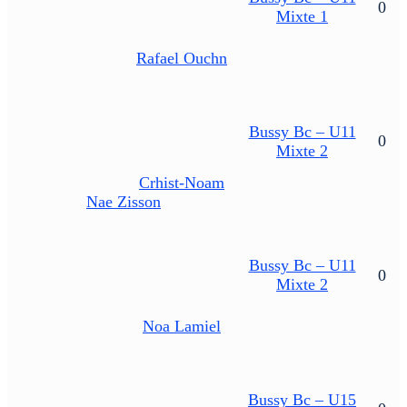
0
Mixte 1
Rafael Ouchn
Bussy Bc – U11
0
Mixte 2
Crhist-Noam
Nae Zisson
Bussy Bc – U11
0
Mixte 2
Noa Lamiel
Bussy Bc – U15