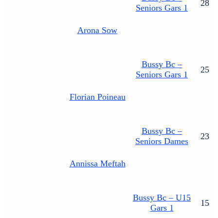
28
Seniors Gars 1
Arona Sow
Bussy Bc –
25
Seniors Gars 1
Florian Poineau
Bussy Bc –
23
Seniors Dames
Annissa Meftah
Bussy Bc – U15
15
Gars 1