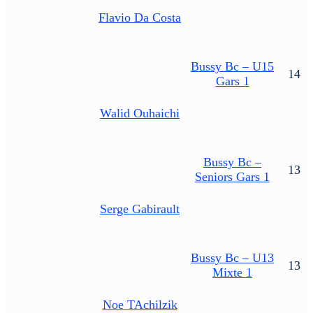
Flavio Da Costa
Bussy Bc – U15
14
Gars 1
Walid Ouhaichi
Bussy Bc –
13
Seniors Gars 1
Serge Gabirault
Bussy Bc – U13
13
Mixte 1
Noe TAchilzik