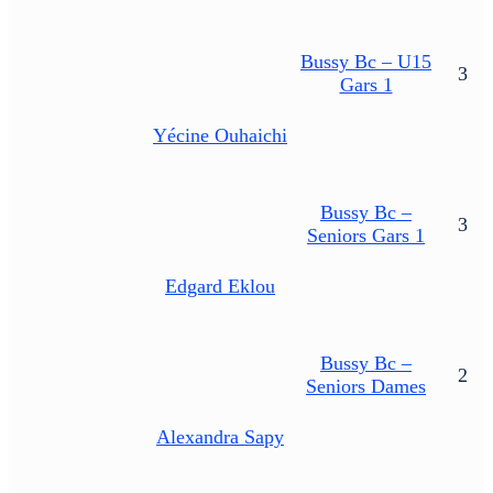
Bussy Bc – U15
3
Gars 1
Yécine Ouhaichi
Bussy Bc –
3
Seniors Gars 1
Edgard Eklou
Bussy Bc –
2
Seniors Dames
Alexandra Sapy