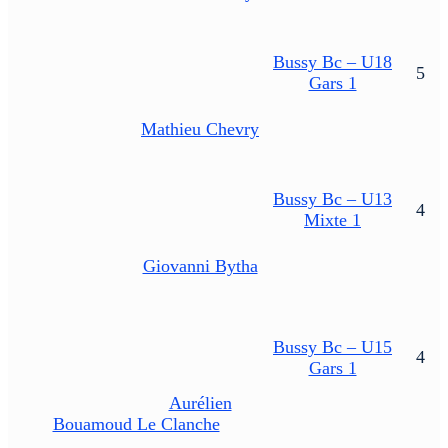
Bussy Bc – U18
5
Gars 1
Mathieu Chevry
Bussy Bc – U13
4
Mixte 1
Giovanni Bytha
Bussy Bc – U15
4
Gars 1
Aurélien
Bouamoud Le Clanche